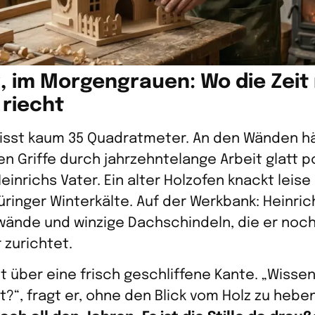
 im Morgengrauen: Wo die Zeit
 riecht
misst kaum 35 Quadratmeter. An den Wänden 
n Griffe durch jahrzehntelange Arbeit glatt po
inrichs Vater. Ein alter Holzofen knackt leise
hüringer Winterkälte. Auf der Werkbank: Heinri
ände und winzige Dachschindeln, die er noch
zurichtet.
t über eine frisch geschliffene Kante. „Wisse
t?“, fragt er, ohne den Blick vom Holz zu hebe