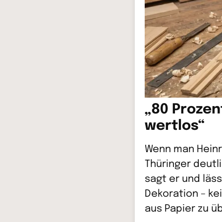
„80 Prozen
wertlos“
Wenn man Heinri
Thüringer deutl
sagt er und läs
Dekoration – ke
aus Papier zu ü