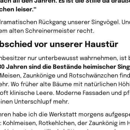
ch all den Jahren. Es ist die Stille da drau
chen leiser.“
dramatischen Rückgang unserer Singvögel. Un
em alten Schreinermeister recht.
 Abschied vor unserer Haustür
nbesitzer nur unterbewusst wahrnehmen, ist bi
 30 Jahren sind die Bestände heimischer Sin
Meisen, Zaunkönige und Rotschwänzchen fin
hr. Wo früher alte Bäume mit natürlichen Höh
oft klinische Leere. Moderne Fassaden und pf
inen Unterschlupf mehr.
hren habe ich die Werkstatt morgens aufgesp
s: Kohlmeisen, Rotkehlchen, der Zaunkönig im 