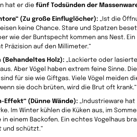
n hat er die
fünf Todsünden der Massenwar
tore“ (Zu große Einfluglöcher):
„Ist die Öffn
isen keine Chance. Stare und Spatzen besetz
ber wie der Buntspecht kommen ans Nest. Ein
 Präzision auf den Millimeter.“
n (Behandeltes Holz):
„Lackierte oder lasiert
 aus. Aber Vögel haben extrem feine Sinne. D
ind für sie wie Giftgas. Viele Vögel meiden d
 wenn sie doch brüten, wird die Brut oft krank.“
n-Effekt“ (Dünne Wände):
„Industrieware hat 
e. Im Winter kühlen die Küken aus, im Somme
e in einem Backofen. Ein echtes Vogelhaus br
rt und schützt.“