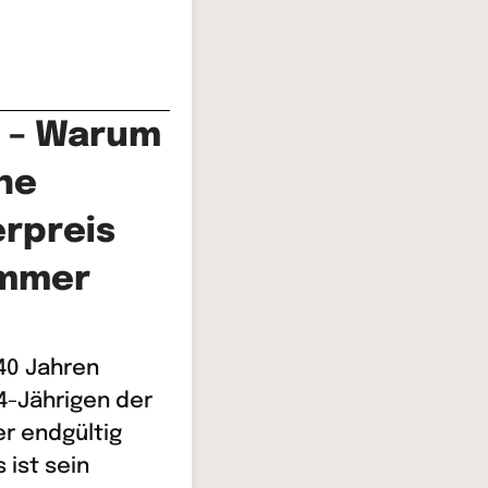
" – Warum
ine
erpreis
immer
 40 Jahren
74-Jährigen der
r endgültig
 ist sein