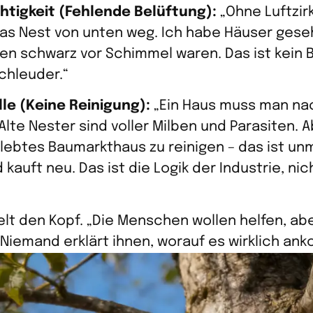
htigkeit (Fehlende Belüftung):
„Ohne Luftzir
das Nest von unten weg. Ich habe Häuser gese
en schwarz vor Schimmel waren. Das ist kein B
chleuder.“
lle (Keine Reinigung):
„Ein Haus muss man na
Alte Nester sind voller Milben und Parasiten.
rklebtes Baumarkthaus zu reinigen – das ist un
 kauft neu. Das ist die Logik der Industrie, nic
elt den Kopf. „Die Menschen wollen helfen, ab
. Niemand erklärt ihnen, worauf es wirklich an