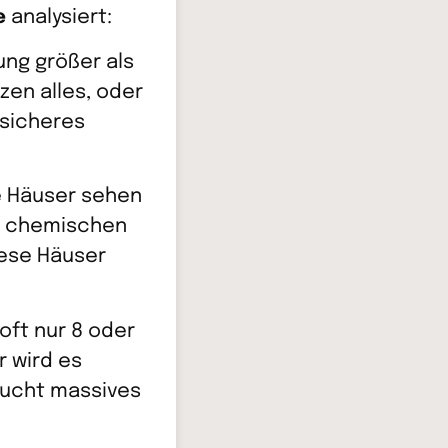
e
analysiert:
ung größer als
en alles, oder
 sicheres
e Häuser sehen
ie chemischen
iese Häuser
oft nur 8 oder
r wird es
aucht massives