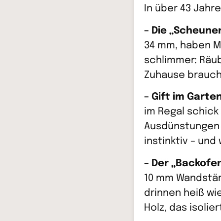
In über 43 Jahre
– Die „Scheunen
34 mm, haben Me
schlimmer: Räu
Zuhause braucht
– Gift im Garte
im Regal schick
Ausdünstungen s
instinktiv – und
– Der „Backofe
10 mm Wandstärk
drinnen heiß wi
Holz, das isolie