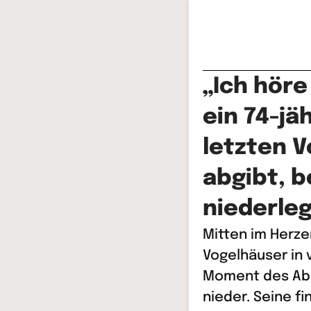
„Ich hör
ein 74-jä
letzten V
abgibt, b
niederleg
Mitten im Herze
Vogelhäuser in 
Moment des Abs
nieder. Seine fi