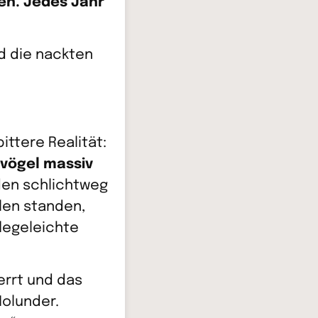
ßen. Jedes Jahr
d die nackten
ttere Realität:
gvögel massiv
den schlichtweg
len standen,
legeleichte
errt und das
Holunder.