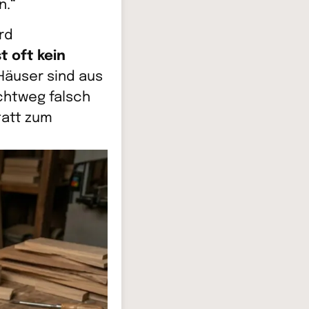
n.“
rd
st oft kein
 Häuser sind aus
ichtweg falsch
statt zum