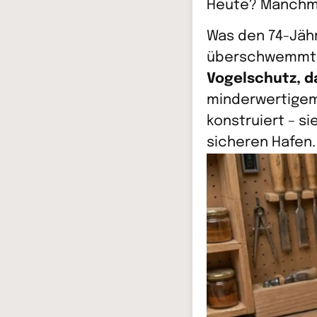
Heute? Manchmal 
Was den 74-Jähr
überschwemmt v
Vogelschutz, da
minderwertigem 
konstruiert – si
sicheren Hafen.