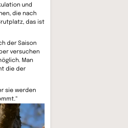
kulation und
hen, die nach
rutplatz, das ist
ch der Saison
 Aber versuchen
möglich. Man
ht die der
er sie werden
kommt.“