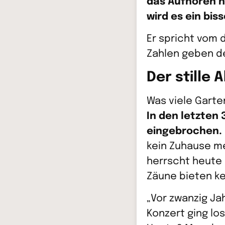
das Aufhören na
wird es ein biss
Er spricht vom 
Zahlen geben d
Der stille
Was viele Garte
In den letzten
eingebrochen.
kein Zuhause me
herrscht heute 
Zäune bieten ke
„Vor zwanzig Ja
Konzert ging lo